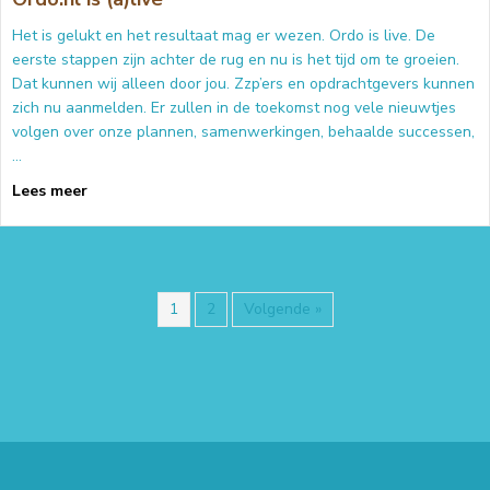
Het is gelukt en het resultaat mag er wezen. Ordo is live. De
eerste stappen zijn achter de rug en nu is het tijd om te groeien.
Dat kunnen wij alleen door jou. Zzp’ers en opdrachtgevers kunnen
zich nu aanmelden. Er zullen in de toekomst nog vele nieuwtjes
volgen over onze plannen, samenwerkingen, behaalde successen,
…
about Ordo.nl is (a)live
Lees meer
1
2
Volgende »