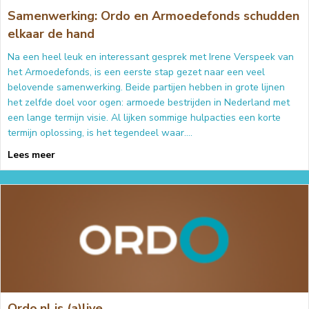
Samenwerking: Ordo en Armoedefonds schudden
elkaar de hand
Na een heel leuk en interessant gesprek met Irene Verspeek van
het Armoedefonds, is een eerste stap gezet naar een veel
belovende samenwerking. Beide partijen hebben in grote lijnen
het zelfde doel voor ogen: armoede bestrijden in Nederland met
een lange termijn visie. Al lijken sommige hulpacties een korte
termijn oplossing, is het tegendeel waar.…
about Samenwerking: Ordo en Armoedefonds schudd
Lees meer
Ordo.nl is (a)live