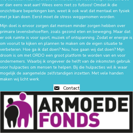
er dan eens wat aan! Wees eens niet zo futloos! Omdat ik die
onzichtbare beperkingen ken, weet ik ook wat dat mentaal en fysiek
met je kan doen. Eerst moet de stress weggenomen worden.
Mijn doel is ervoor zorgen dat mensen minder zorgen hebben over
primaire levensbehoeften, zoals gezond eten en beweging. Maar dat
er ook ruimte is voor sport, muziek of ontspanning. Zodat er energie is
om vooruit te kijken en plannen te maken om de eigen situatie te
verbeteren. Hoe ga ik dat doen? Nou, hoe gaan wij dat doen? Mijn
droom is om met ORDO een groot platform te worden van en voor
ondernemers. Waarbij ik ongeveer de helft van de inkomsten gebruik
voor hulpacties om mensen te helpen. Bij die hulpacties wil ik waar
mogelijk de aangemelde zelfstandigen inzetten. Met vele handen
maken wij licht werk.
Contact