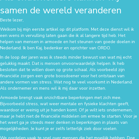
samen de wereld veranderen
Beste lezer,
Welkom bij mijn eerste artikel op dit platform. Met deze dienst wil ik
een wens in vervulling laten gaan die ik al langere tijd heb. Het
helpen van mensen in armoede en het steunen van goede doelen in
Nederland. Ik ben Kaj, bedenker en oprichter van ORDO.
In de loop der jaren was ik steeds minder bewust van wat mij echt
gelukkig maakt. Dat is mensen onvoorwaardelijk helpen. Ik heb
besloten dat te willen doen op grote schaal. Als voorbeeld zijn
financiële zorgen een grote boosdoener voor het ontstaan van
andere vormen van stress. Wat nog te veel voorkomt in Nederland.
Als ondernemer en mens wil ik mij daar voor inzetten.
Armoede brengt vaak onzichtbare beperkingen met zich mee.
Bijvoorbeeld stress, wat weer mentale en fysieke klachten geeft,
waardoor er weinig uit je handen komt. Of je wilt iets ondernemen,
maar je hebt niet de financiële middelen om ermee te starten. Voor je
het weet ga je steeds meer denken in beperkingen in plaats van
mogelijkheden. Je kunt je er zelfs letterlijk ziek door voelen.
We oordelen vaak te snel over mensen die het moeilijk hebben. Doe